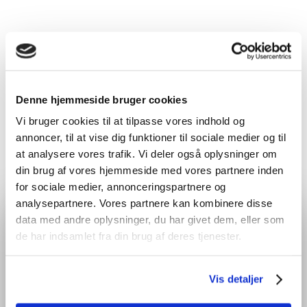
HØR MERE OM FACADERENSNING HER
Denne hjemmeside bruger cookies
Vi bruger cookies til at tilpasse vores indhold og
Har du nogle spørgsmål til facaderensning, eller ønsker
annoncer, til at vise dig funktioner til sociale medier og til
du at høre mere om, hvad jeg hos RensDjurs kan tilbyde?
at analysere vores trafik. Vi deler også oplysninger om
Så er du meget velkommen til at
kontakte mig
. Jeg
din brug af vores hjemmeside med vores partnere inden
kommer gerne ud og besigtiger din opgave, hvorefter
for sociale medier, annonceringspartnere og
jeg kan beregne et uforpligtende tilbud og en pris på
analysepartnere. Vores partnere kan kombinere disse
facaderensning.
ØNSKER DU ET GODT TILBUD?
data med andre oplysninger, du har givet dem, eller som
de har indsamlet fra din brug af deres tjenester.
Jeg ser frem til at høre fra dig.
Udfyld formularen her og så vender jeg retur med et tilbud
på din opgave, så hurtigt som muligt.
Vis detaljer