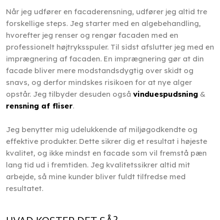
Når jeg udfører en facaderensning, udfører jeg altid tre
forskellige steps. Jeg starter med en algebehandling,
hvorefter jeg renser og rengør facaden med en
professionelt højtryksspuler. Til sidst afslutter jeg med en
imprægnering af facaden. En imprægnering gør at din
facade bliver mere modstandsdygtig over skidt og
snavs, og derfor mindskes risikoen for at nye alger
opstår. Jeg tilbyder desuden også
vinduespudsning
&
rensning af fliser
.
Jeg benytter mig udelukkende af miljøgodkendte og
effektive produkter. Dette sikrer dig et resultat i højeste
kvalitet, og ikke mindst en facade som vil fremstå pæn
lang tid ud i fremtiden. Jeg kvalitetssikrer altid mit
arbejde, så mine kunder bliver fuldt tilfredse med
resultatet.